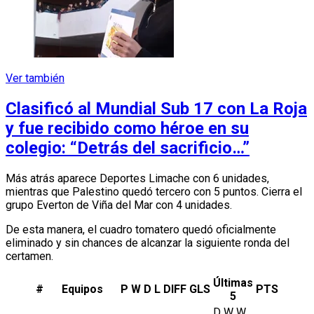
Ver también
Clasificó al Mundial Sub 17 con La Roja
y fue recibido como héroe en su
colegio: “Detrás del sacrificio…”
Más atrás aparece Deportes Limache con 6 unidades,
mientras que Palestino quedó tercero con 5 puntos. Cierra el
grupo Everton de Viña del Mar con 4 unidades.
De esta manera, el cuadro tomatero quedó oficialmente
eliminado y sin chances de alcanzar la siguiente ronda del
certamen.
Últimas
#
Equipos
P
W
D
L
DIFF
GLS
PTS
5
D W W