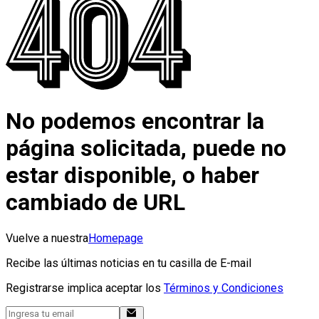
No podemos encontrar la
página solicitada, puede no
estar disponible, o haber
cambiado de URL
Vuelve a nuestra
Homepage
Recibe las últimas noticias en tu casilla de E-mail
Registrarse implica aceptar los
Términos y Condiciones