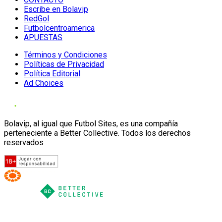
Escribe en Bolavip
RedGol
Futbolcentroamerica
APUESTAS
Términos y Condiciones
Políticas de Privacidad
Política Editorial
Ad Choices
Bolavip, al igual que Futbol Sites, es una compañía
perteneciente a Better Collective. Todos los derechos
reservados