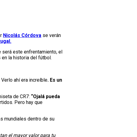
or
Nicolás Córdova
se verán
ugal.
ue será este enfrentamiento, el
n la historia del fútbol.
.
Verlo ahí era increíble
. Es un
miseta de CR7:
“Ojalá pueda
artidos. Pero hay que
las mundiales dentro de su
tan el mayor valor para tu