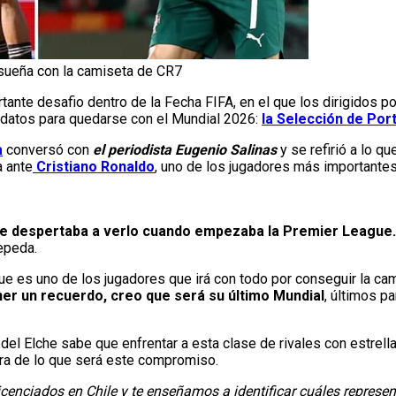
 sueña con la camiseta de CR7
tante desafio dentro de la Fecha FIFA, en el que los dirigidos p
idatos para quedarse con el Mundial 2026:
la Selección de Port
a
conversó con
el periodista Eugenio Salinas
y se refirió a lo q
a ante
Cristiano Ronaldo
, uno de los jugadores más importantes e
, me despertaba a verlo cuando empezaba la Premier League
epeda.
que es uno de los jugadores que irá con todo por conseguir la ca
ner un recuerdo, creo que será su último Mundial
, últimos p
del Elche sabe que enfrentar a esta clase de rivales con estrel
tura de lo que será este compromiso.
cenciados en Chile y te enseñamos a identificar cuáles represen