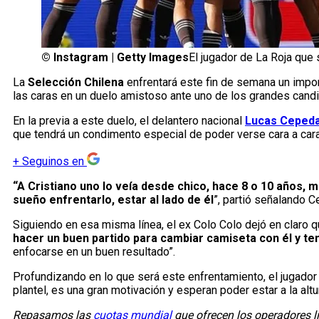
©
Instagram | Getty Images
El jugador de La Roja que
La
Selección Chilena
enfrentará este fin de semana un impor
las caras en un duelo amistoso ante uno de los grandes cand
En la previa a este duelo, el delantero nacional
Lucas Ceped
que tendrá un condimento especial de poder verse cara a car
+
Seguinos en
“A Cristiano uno lo veía desde chico, hace 8 o 10 años
sueño enfrentarlo, estar al lado de él
”, partió señalando C
Siguiendo en esa misma línea, el ex Colo Colo dejó en claro 
hacer un buen partido para cambiar camiseta con él y te
enfocarse en un buen resultado”.
Profundizando en lo que será este enfrentamiento, el jugador 
plantel, es una gran motivación y esperan poder estar a la al
Repasamos las
cuotas mundial
que ofrecen los operadores li