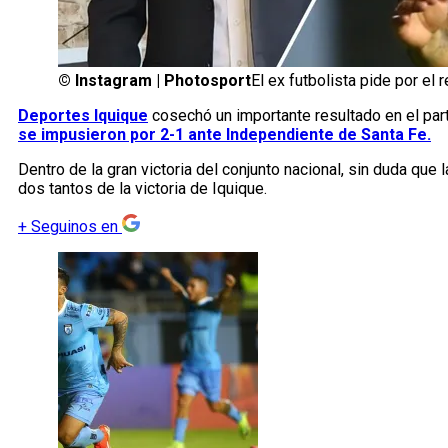
©
Instagram | Photosport
El ex futbolista pide por el
Deportes Iquique
cosechó un importante resultado en el part
se impusieron por 2-1 ante Independiente de Santa Fe.
Dentro de la gran victoria del conjunto nacional, sin duda que 
dos tantos de la victoria de Iquique.
+
Seguinos en