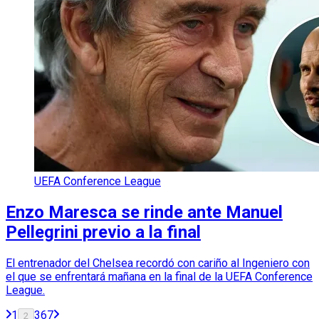
UEFA Conference League
Enzo Maresca se rinde ante Manuel
Pellegrini previo a la final
El entrenador del Chelsea recordó con cariño al Ingeniero con
el que se enfrentará mañana en la final de la UEFA Conference
League.
1
3
6
7
2