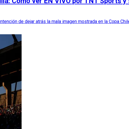
illa: Cómo ver EN VIVO por TNT Sports y 
a intención de dejar atrás la mala imagen mostrada en la Copa Chi