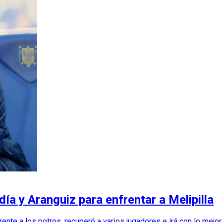
ía y Aranguiz para enfrentar a Melipilla
ente a los potros, recuperó a varios jugadores e irá con lo mejo