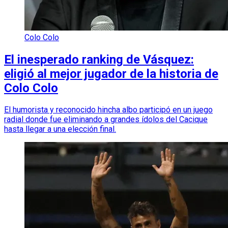
Colo Colo
El inesperado ranking de Vásquez:
eligió al mejor jugador de la historia de
Colo Colo
El humorista y reconocido hincha albo participó en un juego
radial donde fue eliminando a grandes ídolos del Cacique
hasta llegar a una elección final.