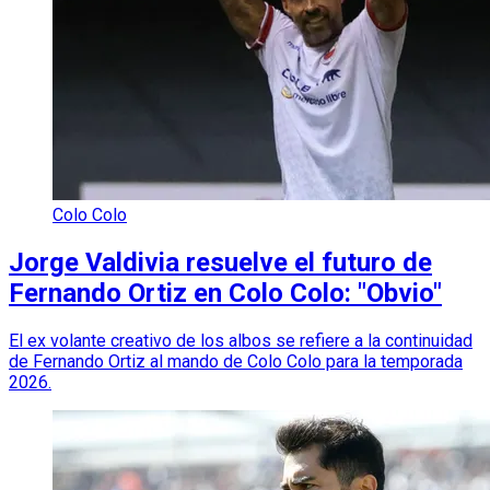
Colo Colo
Jorge Valdivia resuelve el futuro de
Fernando Ortiz en Colo Colo: "Obvio"
El ex volante creativo de los albos se refiere a la continuidad
de Fernando Ortiz al mando de Colo Colo para la temporada
2026.