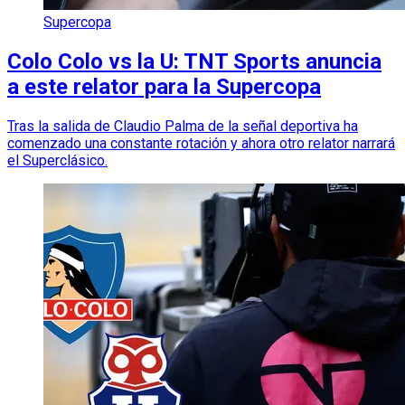
Supercopa
Colo Colo vs la U: TNT Sports anuncia
a este relator para la Supercopa
Tras la salida de Claudio Palma de la señal deportiva ha
comenzado una constante rotación y ahora otro relator narrará
el Superclásico.