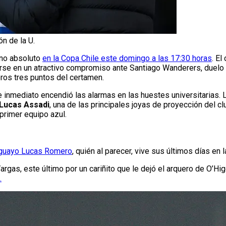
ón de la U.
eno absoluto
en la Copa Chile este domingo a las 17:30 horas
. El
rse en un atractivo compromiso ante Santiago Wanderers, duelo pa
ros tres puntos del certamen.
de inmediato encendió las alarmas en las huestes universitarias. 
 Lucas Assadi
, una de las principales joyas de proyección del c
primer equipo azul.
aguayo Lucas Romero
, quién al parecer, vive sus últimos días en la
gas, este último por un cariñito que le dejó el arquero de O’Hi
.