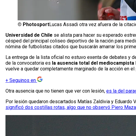
©
Photosport
Lucas Assadi otra vez afuera de la citaci
Universidad de Chile
se alista para hacer su esperado estr
césped del principal coliseo deportivo de la nación para medi
nómina de futbolistas citados que buscarán amarrar los prime
La entrega de la lista oficial no estuvo exenta de debates y 
de la convocatoria es
la ausencia total del mediocampista
vuelve a quedar completamente marginado de la acción en el 
+
Seguinos en
Otra ausencia que no tienen que ver con lesión,
es la del par
Por lesión quedaron descartados Matías Zaldivia y Eduardo Var
significó dos costillas rotas, algo que no observó Piero Maza