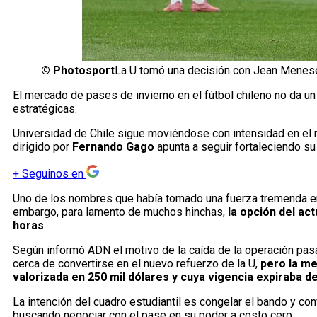
©
Photosport
La U tomó una decisión con Jean Menes
El mercado de pases de invierno en el fútbol chileno no da un
estratégicas.
Universidad de Chile sigue moviéndose con intensidad en el
dirigido por
Fernando Gago
apunta a seguir fortaleciendo s
+
Seguinos en
Uno de los nombres que había tomado una fuerza tremenda en 
embargo, para lamento de muchos hinchas,
la opción del a
horas
.
Según informó ADN el motivo de la caída de la operación pasa 
cerca de convertirse en el nuevo refuerzo de la U,
pero la me
valorizada en 250 mil dólares y cuya vigencia expiraba d
La intención del cuadro estudiantil es congelar el bando y co
buscando negociar con el pase en su poder a costo cero.