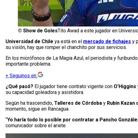
©
Show de Goles
Tito Awad a este jugador en Universid
Universidad de Chile
ya está en el
mercado de fichajes
y p
su visión, hay que romper el chanchito por sus servicios.
En los micrófonos de La Magia Azul, el periodista y furibundo 
importante problema.
+
Seguinos en
¿Qué pasó?
El jugador tiene contrato vigente con
O’Higgins
su capacidad goleadora y asistidora.
Según ha trascendido,
Talleres de Córdoba
y
Rubin Kazan 
momento, sigue en Rancagua.
“
Yo haría todo lo posible por contratar a Pancho González
comunicador sobre el ariete.