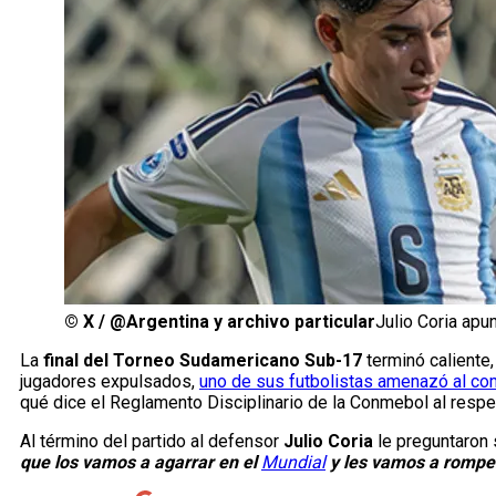
©
X / @Argentina y archivo particular
Julio Coria apu
La
final del Torneo Sudamericano Sub-17
terminó caliente,
jugadores expulsados,
uno de sus futbolistas amenazó al c
qué dice el Reglamento Disciplinario de la Conmebol al respe
Al término del partido al defensor
Julio Coria
le preguntaron 
que los vamos a agarrar en el
Mundial
y les vamos a romper