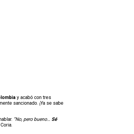
olombia
y acabó con tres
amente sancionado. ¡Ya se sabe
hablar.
“No, pero bueno…
Sé
 Coria.