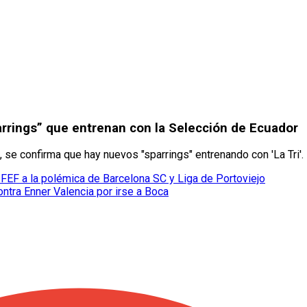
rrings” que entrenan con la Selección de Ecuador
, se confirma que hay nuevos "sparrings" entrenando con 'La Tri'.
EF a la polémica de Barcelona SC y Liga de Portoviejo
ntra Enner Valencia por irse a Boca