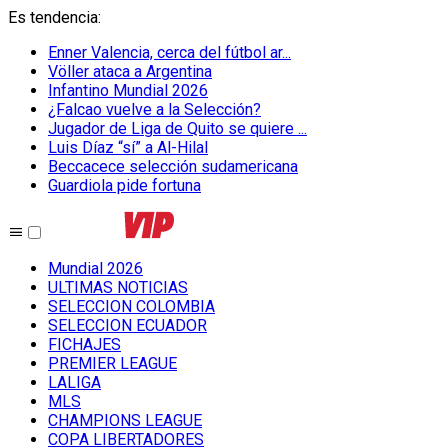
Es tendencia
:
Enner Valencia, cerca del fútbol ar...
Völler ataca a Argentina
Infantino Mundial 2026
¿Falcao vuelve a la Selección?
Jugador de Liga de Quito se quiere ...
Luis Díaz “sí” a Al-Hilal
Beccacece selección sudamericana
Guardiola pide fortuna
Mundial 2026
ULTIMAS NOTICIAS
SELECCION COLOMBIA
SELECCION ECUADOR
FICHAJES
PREMIER LEAGUE
LALIGA
MLS
CHAMPIONS LEAGUE
COPA LIBERTADORES