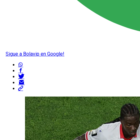
Sigue a Bolavip en Google!