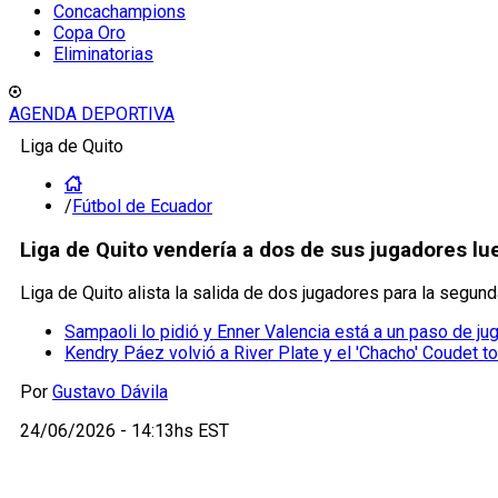
Concachampions
Copa Oro
Eliminatorias
AGENDA DEPORTIVA
Liga de Quito
/
Fútbol de Ecuador
Liga de Quito vendería a dos de sus jugadores lu
Liga de Quito alista la salida de dos jugadores para la segu
Sampaoli lo pidió y Enner Valencia está a un paso de ju
Kendry Páez volvió a River Plate y el 'Chacho' Coudet t
Por
Gustavo Dávila
24/06/2026 - 14:13hs EST