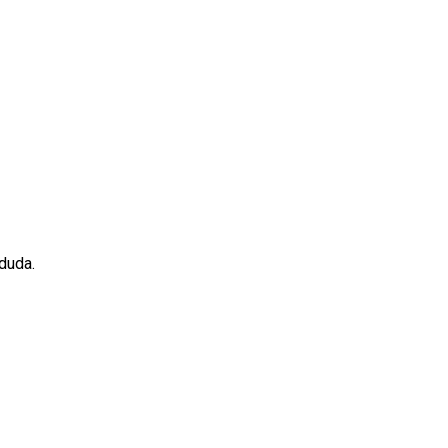
duda.