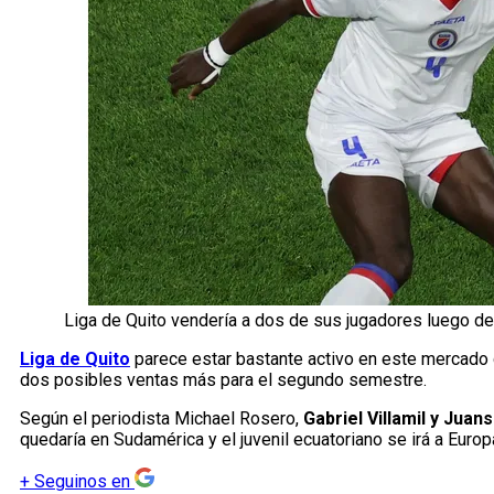
Liga de Quito vendería a dos de sus jugadores luego del
Liga de Quito
parece estar bastante activo en este mercado de
dos posibles ventas más para el segundo semestre.
Según el periodista Michael Rosero,
Gabriel Villamil y Jua
quedaría en Sudamérica y el juvenil ecuatoriano se irá a Europ
+
Seguinos en