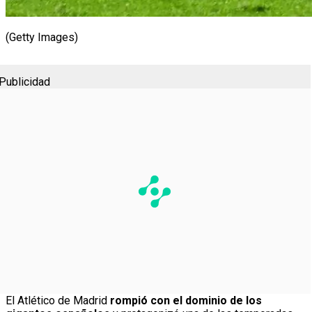
(Getty Images)
Publicidad
El Atlético de Madrid
rompió con el dominio de los