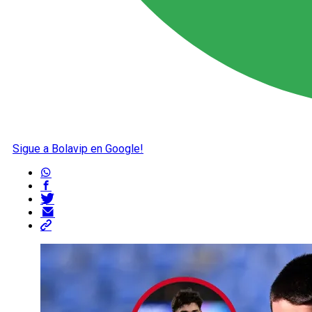
Sigue a Bolavip en Google!