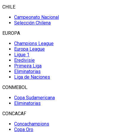
CHILE
Campeonato Nacional
Selección Chilena
EUROPA
Champions League
Europa League
Ligue 1
Eredivisie
Primeira Liga
Eliminatorias
Liga de Naciones
CONMEBOL
Copa Sudamericana
Eliminatorias
CONCACAF
Concachampions
Copa Oro