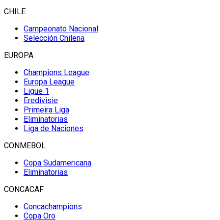
CHILE
Campeonato Nacional
Selección Chilena
EUROPA
Champions League
Europa League
Ligue 1
Eredivisie
Primeira Liga
Eliminatorias
Liga de Naciones
CONMEBOL
Copa Sudamericana
Eliminatorias
CONCACAF
Concachampions
Copa Oro