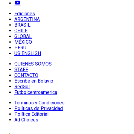
Ediciones
ARGENTINA
BRASIL
CHILE
GLOBAL
MÉXICO
PERU
US ENGLISH
QUIENES SOMOS
STAFF
CONTACTO
Escribe en Bolavip
RedGol
Futbolcentroamerica
Términos y Condiciones
Políticas de Privacidad
Política Editorial
Ad Choices