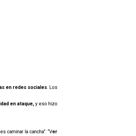
cas en redes sociales
. Los
idad en ataque,
y eso hizo
s caminar la cancha”. “V
er