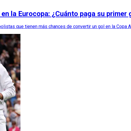
 en la Eurocopa: ¿Cuánto paga su primer 
bolistas que tienen más chances de convertir un gol en la Copa 