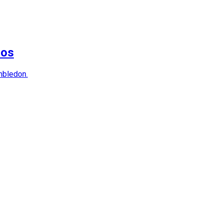
nos
mbledon.