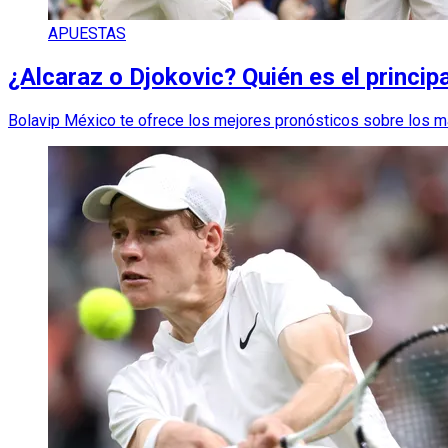
APUESTAS
¿Alcaraz o Djokovic? Quién es el princi
Bolavip México te ofrece los mejores pronósticos sobre los