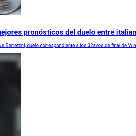
mejores pronósticos del duelo entre italia
vs Berrettini, duelo correspondiente a los 32avos de final de Wi