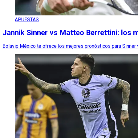
APUESTAS
Jannik Sinner vs Matteo Berrettini: los 
Bolavip México te ofrece los mejores pronósticos para Sinner 