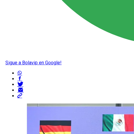
Sigue a Bolavip en Google!