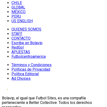
CHILE
GLOBAL
MÉXICO
PERU
US ENGLISH
QUIENES SOMOS
STAFF
CONTACTO
Escribe en Bolavip
RedGol
APUESTAS
Futbolcentroamerica
Términos y Condiciones
Políticas de Privacidad
Política Editorial
Ad Choices
Bolavip, al igual que Futbol Sites, es una compañía
perteneciente a Better Collective. Todos los derechos