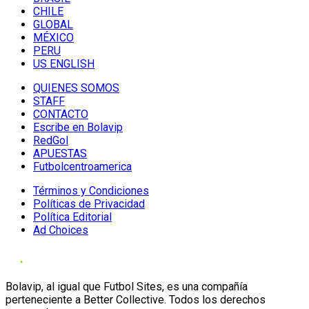
CHILE
GLOBAL
MÉXICO
PERU
US ENGLISH
QUIENES SOMOS
STAFF
CONTACTO
Escribe en Bolavip
RedGol
APUESTAS
Futbolcentroamerica
Términos y Condiciones
Políticas de Privacidad
Política Editorial
Ad Choices
Bolavip, al igual que Futbol Sites, es una compañía
perteneciente a Better Collective. Todos los derechos