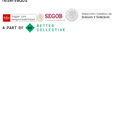
reservados