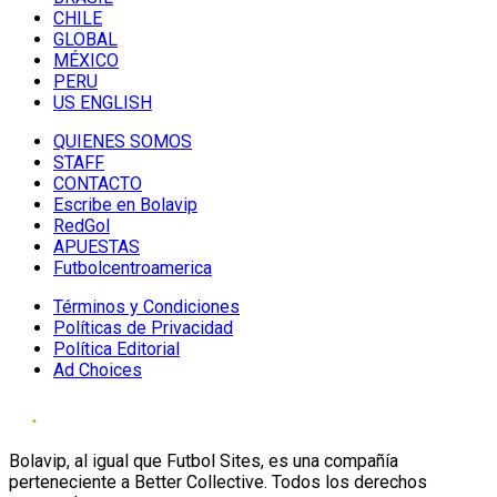
CHILE
GLOBAL
MÉXICO
PERU
US ENGLISH
QUIENES SOMOS
STAFF
CONTACTO
Escribe en Bolavip
RedGol
APUESTAS
Futbolcentroamerica
Términos y Condiciones
Políticas de Privacidad
Política Editorial
Ad Choices
Bolavip, al igual que Futbol Sites, es una compañía
perteneciente a Better Collective. Todos los derechos