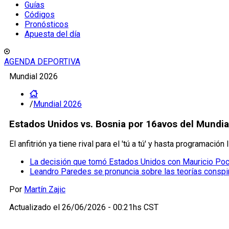
Guías
Códigos
Pronósticos
Apuesta del día
AGENDA DEPORTIVA
Mundial 2026
/
Mundial 2026
Estados Unidos vs. Bosnia por 16avos del Mundial
El anfitrión ya tiene rival para el 'tú a tú' y hasta programación
La decisión que tomó Estados Unidos con Mauricio Poch
Leandro Paredes se pronuncia sobre las teorías conspir
Por
Martín Zajic
Actualizado el
26/06/2026 - 00:21hs CST