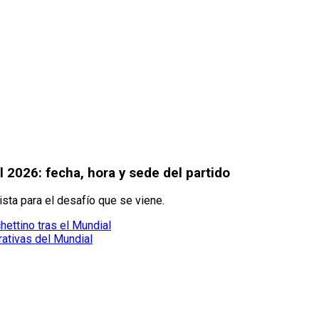
 2026: fecha, hora y sede del partido
 lista para el desafío que se viene.
ettino tras el Mundial
ativas del Mundial