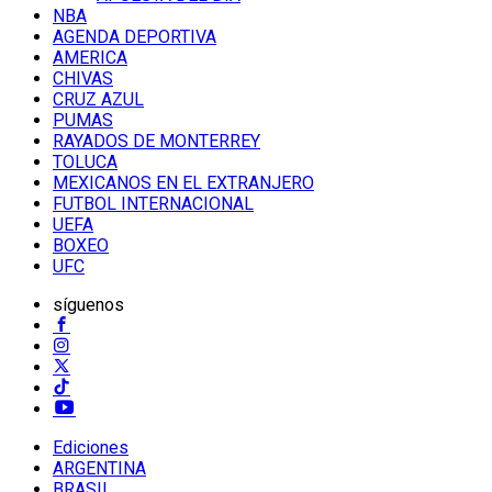
NBA
AGENDA DEPORTIVA
AMERICA
CHIVAS
CRUZ AZUL
PUMAS
RAYADOS DE MONTERREY
TOLUCA
MEXICANOS EN EL EXTRANJERO
FUTBOL INTERNACIONAL
UEFA
BOXEO
UFC
síguenos
Ediciones
ARGENTINA
BRASIL