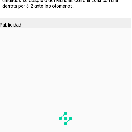
unidades se despidió del Mundial. Cerró la zona con una
derrota por 3-2 ante los otomanos.
Publicidad