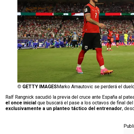
©
GETTY IMAGES
Marko Arnautovic se perderá el duelo
Ralf Rangnick sacudió la previa del cruce ante España al patear 
el once inicial
que buscará el pase a los octavos de final de
exclusivamente a un planteo táctico del entrenador
, des
Publ