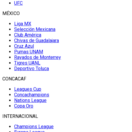
UFC
MÉXICO
Liga MX
Selección Mexicana
Club América
Chivas de Guadalajara
Cruz Azul
Pumas UNAM
Rayados de Monterrey
Tigres UANL
Deportivo Toluca
CONCACAF
Leagues Cup
Concachampions
Nations League
Copa Oro
INTERNACIONAL
Champions League