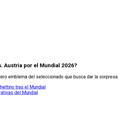
. Austria por el Mundial 2026?
adero emblema del seleccionado que busca dar la sorpresa.
ettino tras el Mundial
ativas del Mundial