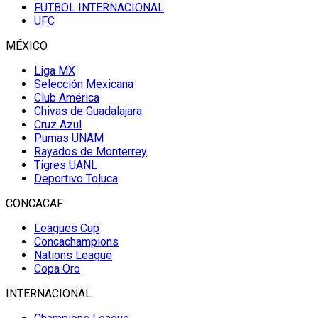
FUTBOL INTERNACIONAL
UFC
MÉXICO
Liga MX
Selección Mexicana
Club América
Chivas de Guadalajara
Cruz Azul
Pumas UNAM
Rayados de Monterrey
Tigres UANL
Deportivo Toluca
CONCACAF
Leagues Cup
Concachampions
Nations League
Copa Oro
INTERNACIONAL