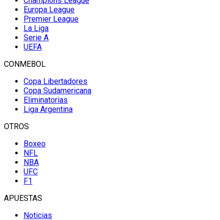
Champions League
Europa League
Premier League
La Liga
Serie A
UEFA
CONMEBOL
Copa Libertadores
Copa Sudamericana
Eliminatorias
Liga Argentina
OTROS
Boxeo
NFL
NBA
UFC
F1
APUESTAS
Noticias