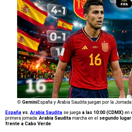
©
Gemini
España y Arabia Saudita juegan por la Jornad
España
vs.
Arabia Saudita
se juega
a las 10:00 (CDMX)
en 
primera jornada.
Arabia Saudita
marcha en el
segundo lugar
frente a Cabo Verde
.