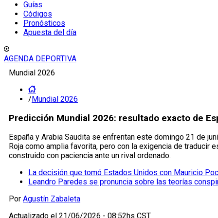
Guías
Códigos
Pronósticos
Apuesta del día
AGENDA DEPORTIVA
Mundial 2026
/
Mundial 2026
Predicción Mundial 2026: resultado exacto de Esp
España y Arabia Saudita se enfrentan este domingo 21 de juni
Roja como amplia favorita, pero con la exigencia de traducir 
construido con paciencia ante un rival ordenado.
La decisión que tomó Estados Unidos con Mauricio Poch
Leandro Paredes se pronuncia sobre las teorías conspir
Por
Agustín Zabaleta
Actualizado el
21/06/2026 - 08:52hs CST