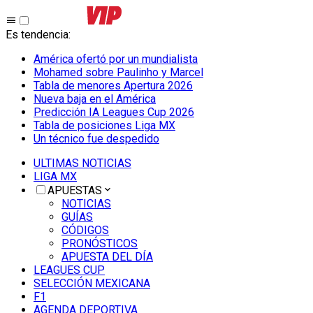
Es tendencia
:
América ofertó por un mundialista
Mohamed sobre Paulinho y Marcel
Tabla de menores Apertura 2026
Nueva baja en el América
Predicción IA Leagues Cup 2026
Tabla de posiciones Liga MX
Un técnico fue despedido
ULTIMAS NOTICIAS
LIGA MX
APUESTAS
NOTICIAS
GUÍAS
CÓDIGOS
PRONÓSTICOS
APUESTA DEL DÍA
LEAGUES CUP
SELECCIÓN MEXICANA
F1
AGENDA DEPORTIVA