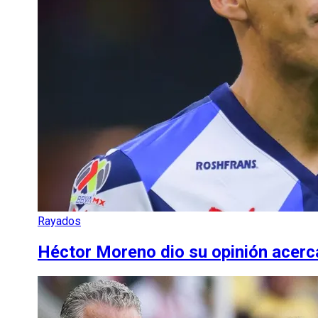
Rayados
Héctor Moreno dio su opinión acerc