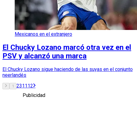
Mexicanos en el extranjero
El Chucky Lozano marcó otra vez en el
PSV y alcanzó una marca
El Chucky Lozano sigue haciendo de las suyas en el conjunto
neerlandés
2
3
11
12
1
Publicidad