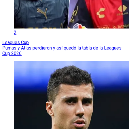
2
Leagues Cup
Pumas y Atlas perdieron y así quedó la tabla de la Leagues
Cup 2026