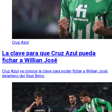
Cruz Azul
La clave para que Cruz Azul pueda
fichar a Willian José
Cruz Azul ya conoce la clave para poder fichar a Willian José,
delantero del Real Betis.