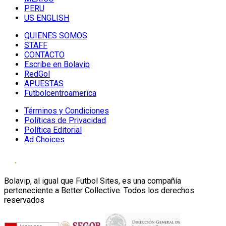
PERU
US ENGLISH
QUIENES SOMOS
STAFF
CONTACTO
Escribe en Bolavip
RedGol
APUESTAS
Futbolcentroamerica
Términos y Condiciones
Políticas de Privacidad
Política Editorial
Ad Choices
Bolavip, al igual que Futbol Sites, es una compañía
perteneciente a Better Collective. Todos los derechos
reservados