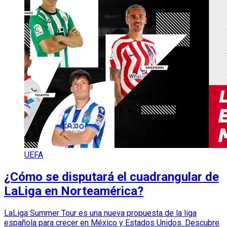
UEFA
¿Cómo se disputará el cuadrangular de
LaLiga en Norteamérica?
LaLiga Summer Tour es una nueva propuesta de la liga
española para crecer en México y Estados Unidos. Descubre