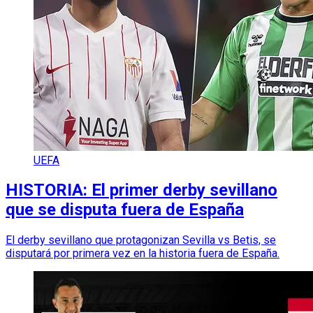
UEFA
HISTORIA: El primer derby sevillano
que se disputa fuera de España
El derby sevillano que protagonizan Sevilla vs Betis, se
disputará por primera vez en la historia fuera de España.