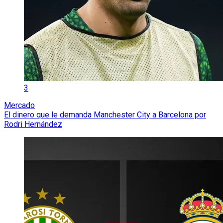
3
Mercado
El dinero que le demanda Manchester City a Barcelona por
Rodri Hernández