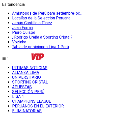
Es tendencia
:
Amistosos de Perú para setiembre-oc...
Localías de la Selección Peruana
Jesús Castillo a Túnez
Jean Ferrari
Piero Quispe
¿Rodrigo Ureña a Sporting Cristal?
Vozinha
Tabla de posiciones Liga 1 Perú
ULTIMAS NOTICIAS
ALIANZA LIMA
UNIVERSITARIO
SPORTING CRISTAL
APUESTAS
SELECCIÓN PERÚ
LIGA 1
CHAMPIONS LEAGUE
PERUANOS EN EL EXTERIOR
ELIMINATORIAS