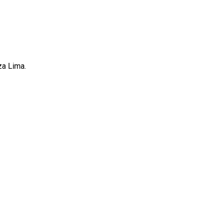
za Lima.