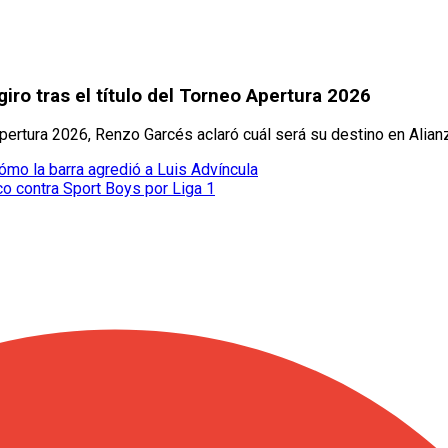
iro tras el título del Torneo Apertura 2026
o Apertura 2026, Renzo Garcés aclaró cuál será su destino en Alian
cómo la barra agredió a Luis Advíncula
ico contra Sport Boys por Liga 1