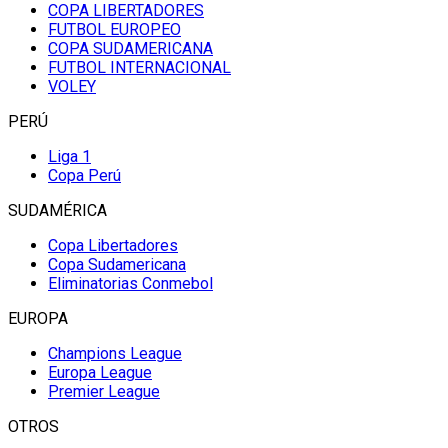
COPA LIBERTADORES
FUTBOL EUROPEO
COPA SUDAMERICANA
FUTBOL INTERNACIONAL
VOLEY
PERÚ
Liga 1
Copa Perú
SUDAMÉRICA
Copa Libertadores
Copa Sudamericana
Eliminatorias Conmebol
EUROPA
Champions League
Europa League
Premier League
OTROS