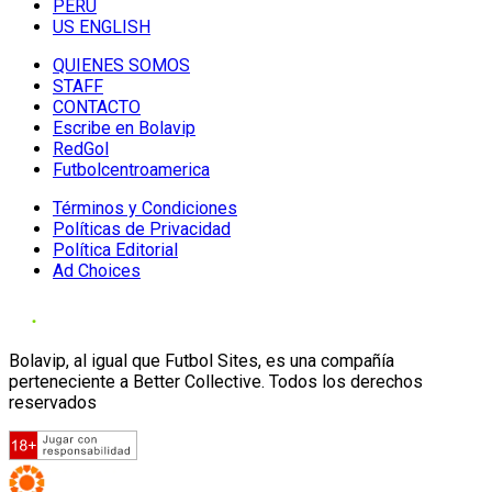
PERU
US ENGLISH
QUIENES SOMOS
STAFF
CONTACTO
Escribe en Bolavip
RedGol
Futbolcentroamerica
Términos y Condiciones
Políticas de Privacidad
Política Editorial
Ad Choices
Bolavip, al igual que Futbol Sites, es una compañía
perteneciente a Better Collective. Todos los derechos
reservados