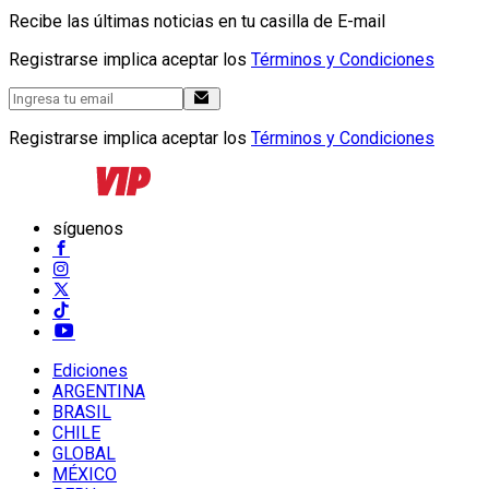
Recibe las últimas noticias en tu casilla de E-mail
Registrarse implica aceptar los
Términos y Condiciones
Registrarse implica aceptar los
Términos y Condiciones
síguenos
Ediciones
ARGENTINA
BRASIL
CHILE
GLOBAL
MÉXICO