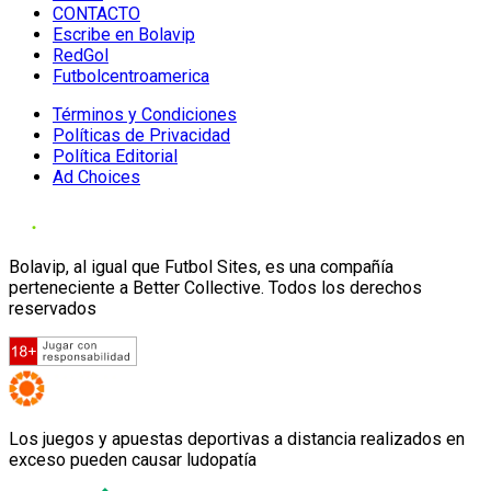
CONTACTO
Escribe en Bolavip
RedGol
Futbolcentroamerica
Términos y Condiciones
Políticas de Privacidad
Política Editorial
Ad Choices
Bolavip, al igual que Futbol Sites, es una compañía
perteneciente a Better Collective. Todos los derechos
reservados
Los juegos y apuestas deportivas a distancia realizados en
exceso pueden causar ludopatía