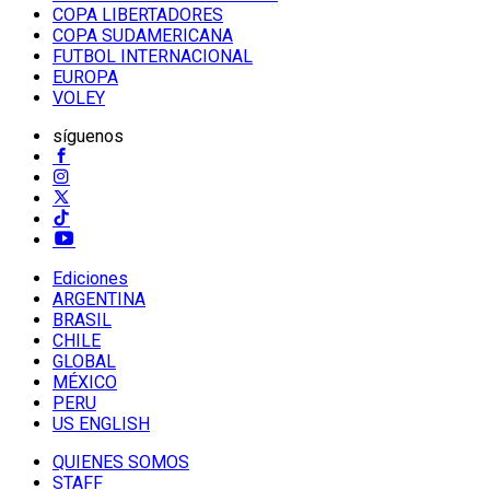
COPA LIBERTADORES
COPA SUDAMERICANA
FUTBOL INTERNACIONAL
EUROPA
VOLEY
síguenos
Ediciones
ARGENTINA
BRASIL
CHILE
GLOBAL
MÉXICO
PERU
US ENGLISH
QUIENES SOMOS
STAFF