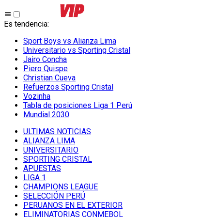
Es tendencia
:
Sport Boys vs Alianza Lima
Universitario vs Sporting Cristal
Jairo Concha
Piero Quispe
Christian Cueva
Refuerzos Sporting Cristal
Vozinha
Tabla de posiciones Liga 1 Perú
Mundial 2030
ULTIMAS NOTICIAS
ALIANZA LIMA
UNIVERSITARIO
SPORTING CRISTAL
APUESTAS
LIGA 1
CHAMPIONS LEAGUE
SELECCIÓN PERÚ
PERUANOS EN EL EXTERIOR
ELIMINATORIAS CONMEBOL