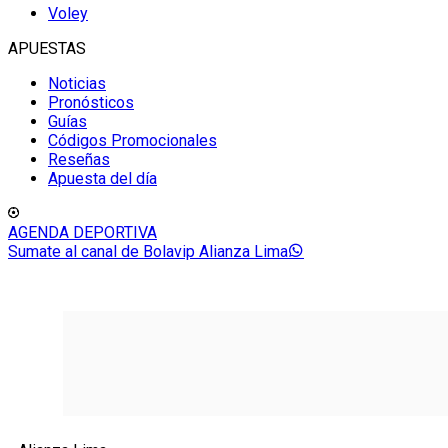
Voley
APUESTAS
Noticias
Pronósticos
Guías
Códigos Promocionales
Reseñas
Apuesta del día
AGENDA DEPORTIVA
Sumate al canal de Bolavip Alianza Lima