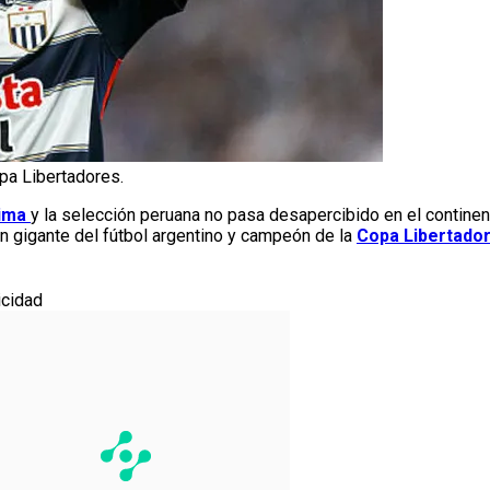
pa Libertadores.
Lima
y la selección peruana no pasa desapercibido en el continent
un gigante del fútbol argentino y campeón de la
Copa Libertado
icidad