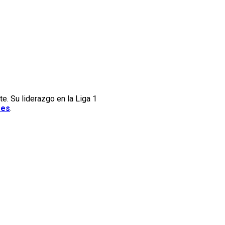
e. Su liderazgo en la Liga 1
res
.