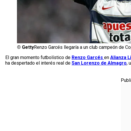
©
Getty
Renzo Garcés llegaría a un club campeón de Co
El gran momento futbolístico de
Renzo Garcés
en
Alianza 
ha despertado el interés real de
San Lorenzo de Almagro
, 
Publ