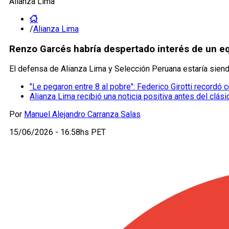
Alianza Lima
/
Alianza Lima
Renzo Garcés habría despertado interés de un e
El defensa de Alianza Lima y Selección Peruana estaría siend
"Le pegaron entre 8 al pobre": Federico Girotti recordó 
Alianza Lima recibió una noticia positiva antes del clás
Por
Manuel Alejandro Carranza Salas
15/06/2026 - 16:58hs PET