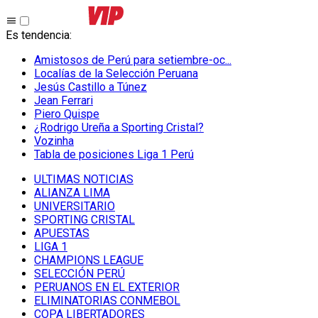
Es tendencia
:
Amistosos de Perú para setiembre-oc...
Localías de la Selección Peruana
Jesús Castillo a Túnez
Jean Ferrari
Piero Quispe
¿Rodrigo Ureña a Sporting Cristal?
Vozinha
Tabla de posiciones Liga 1 Perú
ULTIMAS NOTICIAS
ALIANZA LIMA
UNIVERSITARIO
SPORTING CRISTAL
APUESTAS
LIGA 1
CHAMPIONS LEAGUE
SELECCIÓN PERÚ
PERUANOS EN EL EXTERIOR
ELIMINATORIAS CONMEBOL
COPA LIBERTADORES