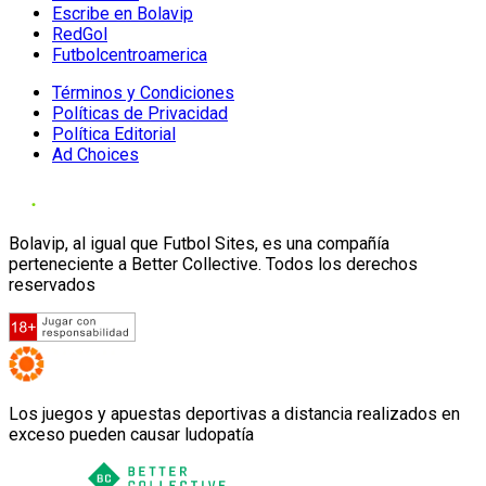
Escribe en Bolavip
RedGol
Futbolcentroamerica
Términos y Condiciones
Políticas de Privacidad
Política Editorial
Ad Choices
Bolavip, al igual que Futbol Sites, es una compañía
perteneciente a Better Collective. Todos los derechos
reservados
Los juegos y apuestas deportivas a distancia realizados en
exceso pueden causar ludopatía