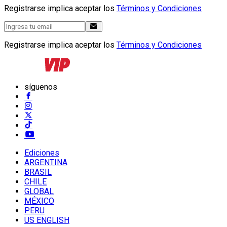
Registrarse implica aceptar los
Términos y Condiciones
Registrarse implica aceptar los
Términos y Condiciones
síguenos
Ediciones
ARGENTINA
BRASIL
CHILE
GLOBAL
MÉXICO
PERU
US ENGLISH