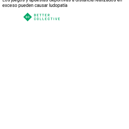
exceso pueden causar ludopatía