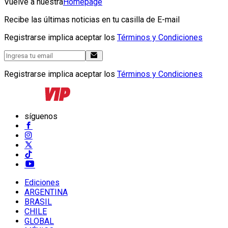
Vuelve a nuestra
Homepage
Recibe las últimas noticias en tu casilla de E-mail
Registrarse implica aceptar los
Términos y Condiciones
Registrarse implica aceptar los
Términos y Condiciones
síguenos
Ediciones
ARGENTINA
BRASIL
CHILE
GLOBAL