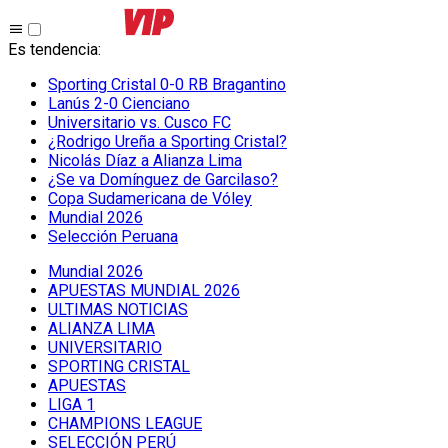
Es tendencia
:
Sporting Cristal 0-0 RB Bragantino
Lanús 2-0 Cienciano
Universitario vs. Cusco FC
¿Rodrigo Ureña a Sporting Cristal?
Nicolás Díaz a Alianza Lima
¿Se va Domínguez de Garcilaso?
Copa Sudamericana de Vóley
Mundial 2026
Selección Peruana
Mundial 2026
APUESTAS MUNDIAL 2026
ULTIMAS NOTICIAS
ALIANZA LIMA
UNIVERSITARIO
SPORTING CRISTAL
APUESTAS
LIGA 1
CHAMPIONS LEAGUE
SELECCIÓN PERÚ