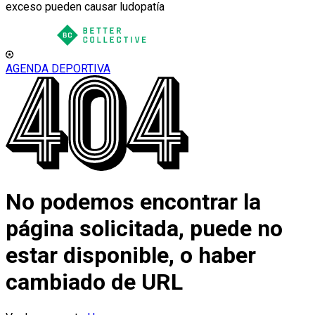
exceso pueden causar ludopatía
AGENDA DEPORTIVA
No podemos encontrar la
página solicitada, puede no
estar disponible, o haber
cambiado de URL