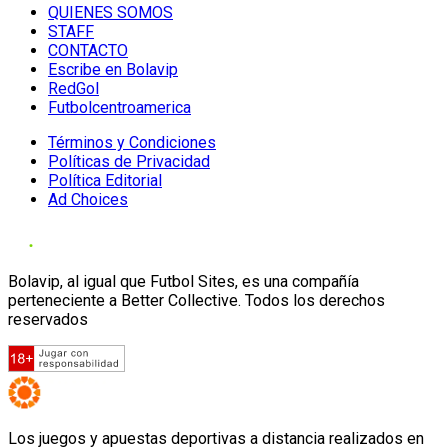
QUIENES SOMOS
STAFF
CONTACTO
Escribe en Bolavip
RedGol
Futbolcentroamerica
Términos y Condiciones
Políticas de Privacidad
Política Editorial
Ad Choices
Bolavip, al igual que Futbol Sites, es una compañía
perteneciente a Better Collective. Todos los derechos
reservados
Los juegos y apuestas deportivas a distancia realizados en