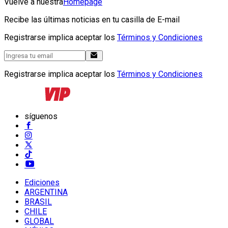
Vuelve a nuestra
Homepage
Recibe las últimas noticias en tu casilla de E-mail
Registrarse implica aceptar los
Términos y Condiciones
Registrarse implica aceptar los
Términos y Condiciones
síguenos
Ediciones
ARGENTINA
BRASIL
CHILE
GLOBAL