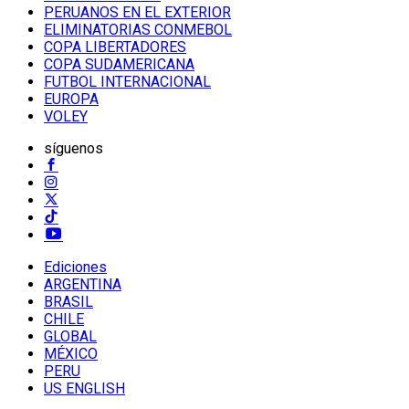
PERUANOS EN EL EXTERIOR
ELIMINATORIAS CONMEBOL
COPA LIBERTADORES
COPA SUDAMERICANA
FUTBOL INTERNACIONAL
EUROPA
VOLEY
síguenos
Ediciones
ARGENTINA
BRASIL
CHILE
GLOBAL
MÉXICO
PERU
US ENGLISH