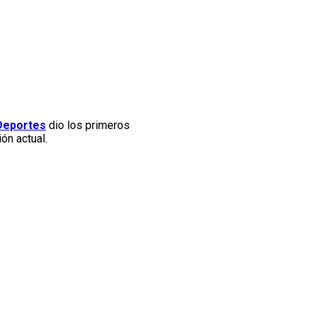
 Deportes
dio los primeros
ón actual.