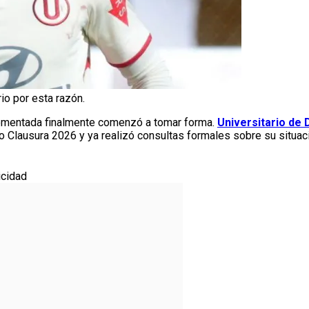
io por esta razón.
omentada finalmente comenzó a tomar forma.
Universitario de
o Clausura 2026 y ya realizó consultas formales sobre su situaci
icidad