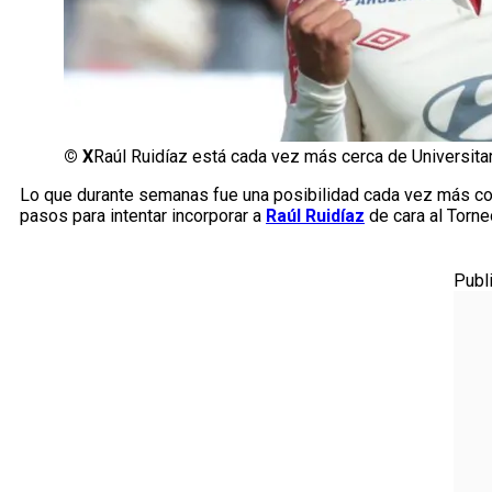
©
X
Raúl Ruidíaz está cada vez más cerca de Universitar
Lo que durante semanas fue una posibilidad cada vez más c
pasos para intentar incorporar a
Raúl Ruidíaz
de cara al Torne
Publ