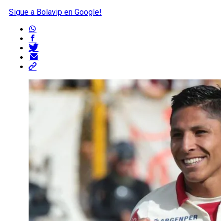
Sigue a Bolavip en Google!