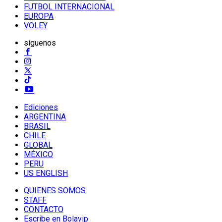
FUTBOL INTERNACIONAL
EUROPA
VOLEY
síguenos
Ediciones
ARGENTINA
BRASIL
CHILE
GLOBAL
MÉXICO
PERU
US ENGLISH
QUIENES SOMOS
STAFF
CONTACTO
Escribe en Bolavip