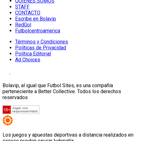
QUIENES SOMOS
STAFF
CONTACTO
Escribe en Bolavip
RedGol
Futbolcentroamerica
Términos y Condiciones
Políticas de Privacidad
Política Editorial
Ad Choices
Bolavip, al igual que Futbol Sites, es una compañía
perteneciente a Better Collective. Todos los derechos
reservados
Los juegos y apuestas deportivas a distancia realizados en
exceso pueden causar ludopatía