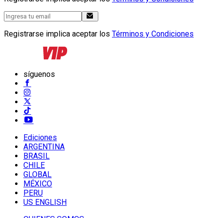
Registrarse implica aceptar los
Términos y Condiciones
síguenos
Ediciones
ARGENTINA
BRASIL
CHILE
GLOBAL
MÉXICO
PERU
US ENGLISH