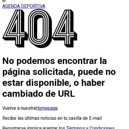
AGENDA DEPORTIVA
No podemos encontrar la
página solicitada, puede no
estar disponible, o haber
cambiado de URL
Vuelve a nuestra
Homepage
Recibe las últimas noticias en tu casilla de E-mail
Registrarse implica aceptar los
Términos y Condiciones