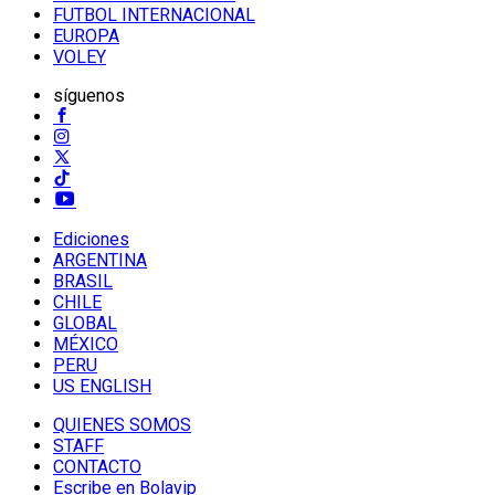
FUTBOL INTERNACIONAL
EUROPA
VOLEY
síguenos
Ediciones
ARGENTINA
BRASIL
CHILE
GLOBAL
MÉXICO
PERU
US ENGLISH
QUIENES SOMOS
STAFF
CONTACTO
Escribe en Bolavip