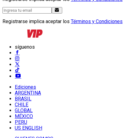
Registrarse implica aceptar los
Términos y Condiciones
síguenos
Ediciones
ARGENTINA
BRASIL
CHILE
GLOBAL
MÉXICO
PERU
US ENGLISH