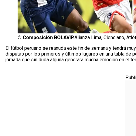
©
Composición BOLAVIP.
Alianza Lima, Cienciano, Atlét
El fútbol peruano se reanuda este fin de semana y tendrá mu
disputas por los primeros y últimos lugares en una tabla de 
jornada que sin duda alguna generará mucha emoción en el terr
Publ