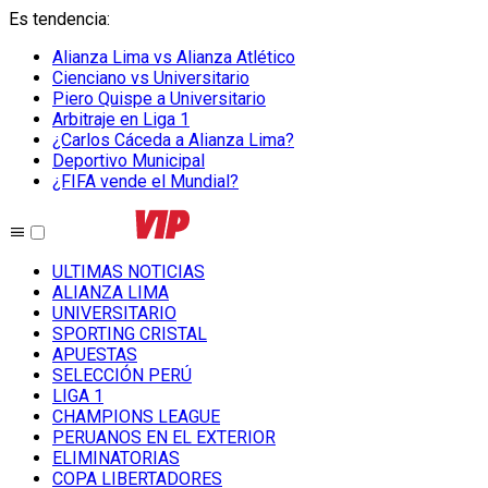
Es tendencia
:
Alianza Lima vs Alianza Atlético
Cienciano vs Universitario
Piero Quispe a Universitario
Arbitraje en Liga 1
¿Carlos Cáceda a Alianza Lima?
Deportivo Municipal
¿FIFA vende el Mundial?
ULTIMAS NOTICIAS
ALIANZA LIMA
UNIVERSITARIO
SPORTING CRISTAL
APUESTAS
SELECCIÓN PERÚ
LIGA 1
CHAMPIONS LEAGUE
PERUANOS EN EL EXTERIOR
ELIMINATORIAS
COPA LIBERTADORES