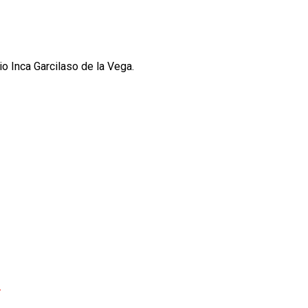
o Inca Garcilaso de la Vega.