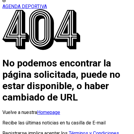
AGENDA DEPORTIVA
No podemos encontrar la
página solicitada, puede no
estar disponible, o haber
cambiado de URL
Vuelve a nuestra
Homepage
Recibe las últimas noticias en tu casilla de E-mail
Registrarse implica aceptar los
Términos y Condiciones