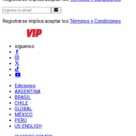
Registrarse implica aceptar los
Términos y Condiciones
síguenos
Ediciones
ARGENTINA
BRASIL
CHILE
GLOBAL
MÉXICO
PERU
US ENGLISH