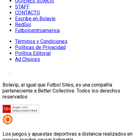
QUIENES SOMOS
STAFF
CONTACTO
Escribe en Bolavip
RedGol
Futbolcentroamerica
Términos y Condiciones
Políticas de Privacidad
Política Editorial
Ad Choices
Bolavip, al igual que Futbol Sites, es una compañía
perteneciente a Better Collective. Todos los derechos
reservados
Los juegos y apuestas deportivas a distancia realizados en
exceso pueden causar ludopatía