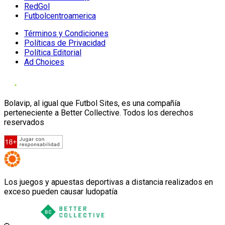
RedGol
Futbolcentroamerica
Términos y Condiciones
Políticas de Privacidad
Política Editorial
Ad Choices
Bolavip, al igual que Futbol Sites, es una compañía
perteneciente a Better Collective. Todos los derechos
reservados
Los juegos y apuestas deportivas a distancia realizados en
exceso pueden causar ludopatía