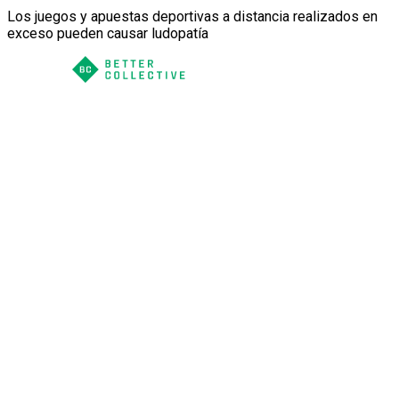
Los juegos y apuestas deportivas a distancia realizados en
exceso pueden causar ludopatía