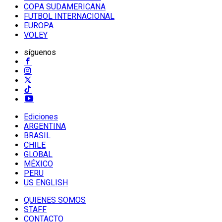
COPA SUDAMERICANA
FUTBOL INTERNACIONAL
EUROPA
VOLEY
síguenos
Ediciones
ARGENTINA
BRASIL
CHILE
GLOBAL
MÉXICO
PERU
US ENGLISH
QUIENES SOMOS
STAFF
CONTACTO