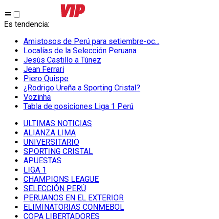
Es tendencia
:
Amistosos de Perú para setiembre-oc...
Localías de la Selección Peruana
Jesús Castillo a Túnez
Jean Ferrari
Piero Quispe
¿Rodrigo Ureña a Sporting Cristal?
Vozinha
Tabla de posiciones Liga 1 Perú
ULTIMAS NOTICIAS
ALIANZA LIMA
UNIVERSITARIO
SPORTING CRISTAL
APUESTAS
LIGA 1
CHAMPIONS LEAGUE
SELECCIÓN PERÚ
PERUANOS EN EL EXTERIOR
ELIMINATORIAS CONMEBOL
COPA LIBERTADORES