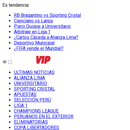
Es tendencia
:
RB Bragantino vs Sporting Cristal
Cienciano vs Lanús
Piero Quispe a Universitario
Arbitraje en Liga 1
¿Carlos Cáceda a Alianza Lima?
Deportivo Municipal
¿FIFA vende el Mundial?
ULTIMAS NOTICIAS
ALIANZA LIMA
UNIVERSITARIO
SPORTING CRISTAL
APUESTAS
SELECCIÓN PERÚ
LIGA 1
CHAMPIONS LEAGUE
PERUANOS EN EL EXTERIOR
ELIMINATORIAS
COPA LIBERTADORES