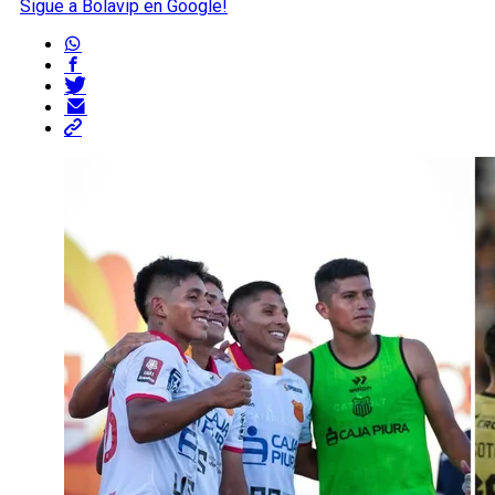
Sigue a Bolavip en Google!