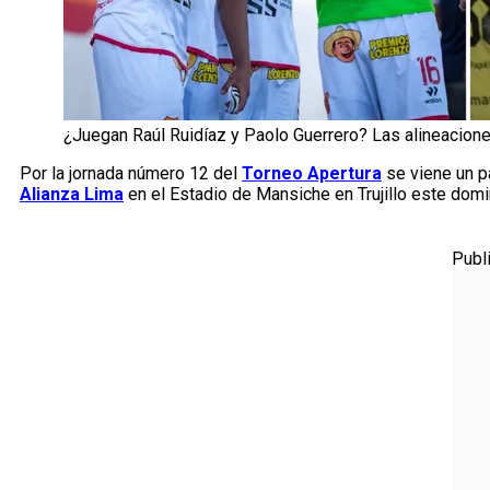
¿Juegan Raúl Ruidíaz y Paolo Guerrero? Las alineaciones
Por la jornada número 12 del
Torneo Apertura
se viene un pa
Alianza Lima
en el Estadio de Mansiche en Trujillo este domi
Publ