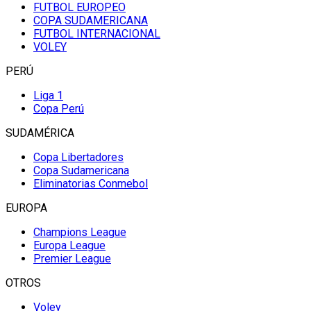
FUTBOL EUROPEO
COPA SUDAMERICANA
FUTBOL INTERNACIONAL
VOLEY
PERÚ
Liga 1
Copa Perú
SUDAMÉRICA
Copa Libertadores
Copa Sudamericana
Eliminatorias Conmebol
EUROPA
Champions League
Europa League
Premier League
OTROS
Voley