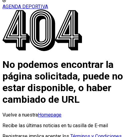
AGENDA DEPORTIVA
No podemos encontrar la
página solicitada, puede no
estar disponible, o haber
cambiado de URL
Vuelve a nuestra
Homepage
Recibe las últimas noticias en tu casilla de E-mail
Registrarse implica aceptar los
Términos y Condiciones