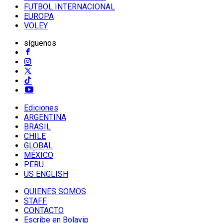
FUTBOL INTERNACIONAL
EUROPA
VOLEY
síguenos
Ediciones
ARGENTINA
BRASIL
CHILE
GLOBAL
MÉXICO
PERU
US ENGLISH
QUIENES SOMOS
STAFF
CONTACTO
Escribe en Bolavip