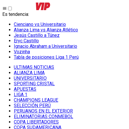
Es tendencia
:
Cienciano vs Universitario
Alianza Lima vs Alianza Atlético
Jesús Castillo a Túnez
Eryc Castillo
Ignacio Abraham a Universitario
Vozinha
Tabla de posiciones Liga 1 Perú
ULTIMAS NOTICIAS
ALIANZA LIMA
UNIVERSITARIO
SPORTING CRISTAL
APUESTAS
LIGA 1
CHAMPIONS LEAGUE
SELECCIÓN PERÚ
PERUANOS EN EL EXTERIOR
ELIMINATORIAS CONMEBOL
COPA LIBERTADORES
COPA SUDAMERICANA