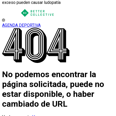
exceso pueden causar ludopatía
AGENDA DEPORTIVA
No podemos encontrar la
página solicitada, puede no
estar disponible, o haber
cambiado de URL