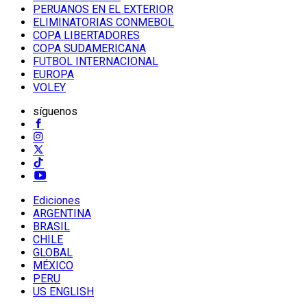
PERUANOS EN EL EXTERIOR
ELIMINATORIAS CONMEBOL
COPA LIBERTADORES
COPA SUDAMERICANA
FUTBOL INTERNACIONAL
EUROPA
VOLEY
síguenos
Ediciones
ARGENTINA
BRASIL
CHILE
GLOBAL
MÉXICO
PERU
US ENGLISH