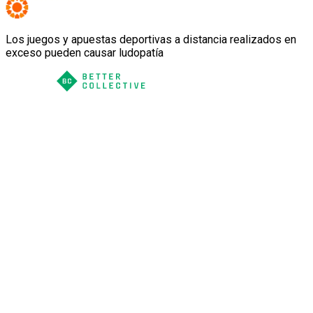
Los juegos y apuestas deportivas a distancia realizados en
exceso pueden causar ludopatía