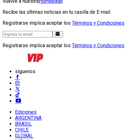
Vuelve a nuestra
Homepage
Recibe las últimas noticias en tu casilla de E-mail
Registrarse implica aceptar los
Términos y Condiciones
Registrarse implica aceptar los
Términos y Condiciones
síguenos
Ediciones
ARGENTINA
BRASIL
CHILE
GLOBAL