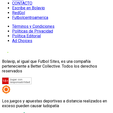
CONTACTO
Escribe en Bolavip
RedGol
Futbolcentroamerica
Términos y Condiciones
Políticas de Privacidad
Política Editorial
Ad Choices
Bolavip, al igual que Futbol Sites, es una compañía
perteneciente a Better Collective. Todos los derechos
reservados
Los juegos y apuestas deportivas a distancia realizados en
exceso pueden causar ludopatía