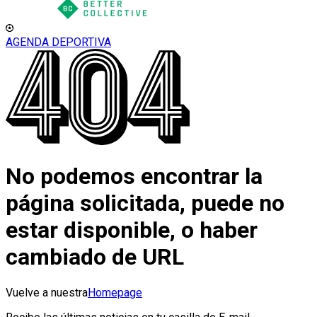
AGENDA DEPORTIVA
No podemos encontrar la
página solicitada, puede no
estar disponible, o haber
cambiado de URL
Vuelve a nuestra
Homepage