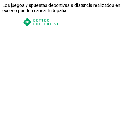
Los juegos y apuestas deportivas a distancia realizados en
exceso pueden causar ludopatía