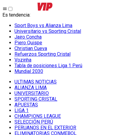
Es tendencia
:
Sport Boys vs Alianza Lima
Universitario vs Sporting Cristal
Jairo Concha
Piero Quispe
Christian Cueva
Refuerzos Sporting Cristal
Vozinha
Tabla de posiciones Liga 1 Perú
Mundial 2030
ULTIMAS NOTICIAS
ALIANZA LIMA
UNIVERSITARIO
SPORTING CRISTAL
APUESTAS
LIGA 1
CHAMPIONS LEAGUE
SELECCIÓN PERÚ
PERUANOS EN EL EXTERIOR
ELIMINATORIAS CONMEBOL